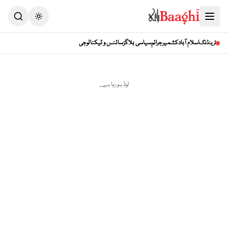
Toggle theme
اسلام آباد
کشمیر
جرائم
سیاسی بلاگز
سائنس و ٹیکنالوجی
ٹرینڈنگ
لوڈ ہو رہا ہے...