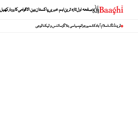
صفحہ اول
تازہ ترین
اہم خبریں
پاکستان
بین الاقوامی
کاروبار
کھیل
ٹرینڈنگ
اسلام آباد
کشمیر
جرائم
سیاسی بلاگز
سائنس و ٹیکنالوجی