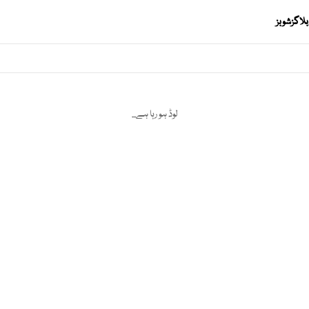
بلاگز
شوبز
لوڈ ہو رہا ہے...