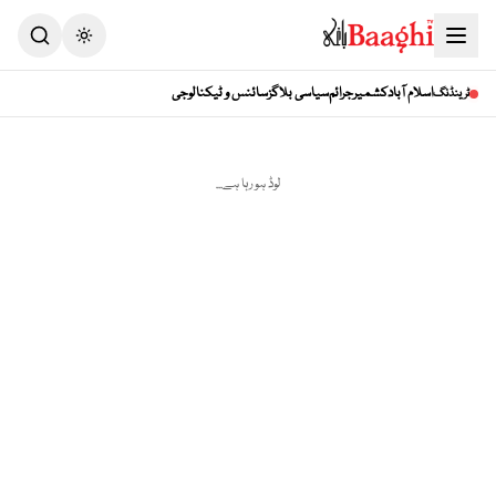
Toggle theme
اسلام آباد
کشمیر
جرائم
سیاسی بلاگز
سائنس و ٹیکنالوجی
ٹرینڈنگ
لوڈ ہو رہا ہے...