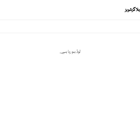
بلاگز
شوبز
لوڈ ہو رہا ہے...