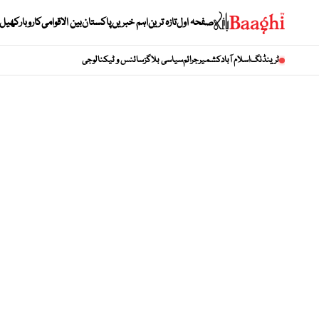
صفحہ اول
تازہ ترین
اہم خبریں
پاکستان
بین الاقوامی
کاروبار
کھیل
ٹرینڈنگ
اسلام آباد
کشمیر
جرائم
سیاسی بلاگز
سائنس و ٹیکنالوجی