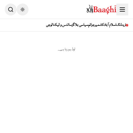
Toggle theme
اسلام آباد
کشمیر
جرائم
سیاسی بلاگز
سائنس و ٹیکنالوجی
ٹرینڈنگ
لوڈ ہو رہا ہے...