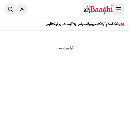
Toggle theme
اسلام آباد
کشمیر
جرائم
سیاسی بلاگز
سائنس و ٹیکنالوجی
ٹرینڈنگ
لوڈ ہو رہا ہے...