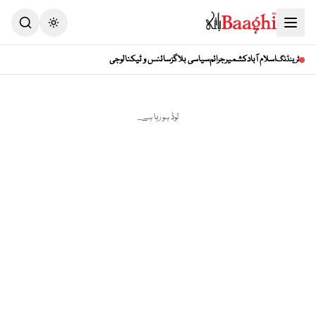
Toggle theme
اسلام آباد
کشمیر
جرائم
سیاسی بلاگز
سائنس و ٹیکنالوجی
ٹرینڈنگ
لوڈ ہو رہا ہے...