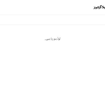
بلاگز
شوبز
لوڈ ہو رہا ہے...