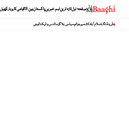
صفحہ اول
تازہ ترین
اہم خبریں
پاکستان
بین الاقوامی
کاروبار
کھیل
ٹرینڈنگ
اسلام آباد
کشمیر
جرائم
سیاسی بلاگز
سائنس و ٹیکنالوجی