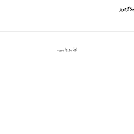
بلاگز
شوبز
لوڈ ہو رہا ہے...