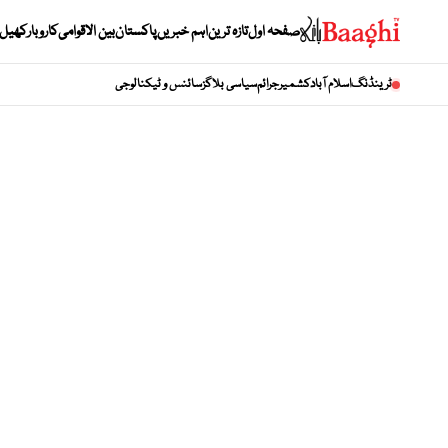
صفحہ اول
تازہ ترین
اہم خبریں
پاکستان
بین الاقوامی
کاروبار
کھیل
ٹرینڈنگ
اسلام آباد
کشمیر
جرائم
سیاسی بلاگز
سائنس و ٹیکنالوجی