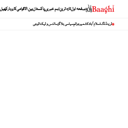
صفحہ اول
تازہ ترین
اہم خبریں
پاکستان
بین الاقوامی
کاروبار
کھیل
ٹرینڈنگ
اسلام آباد
کشمیر
جرائم
سیاسی بلاگز
سائنس و ٹیکنالوجی