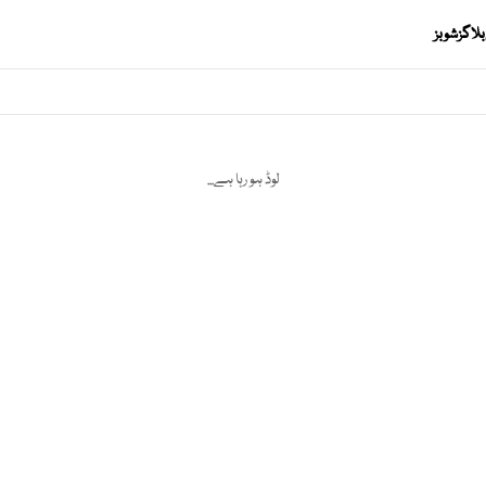
بلاگز
شوبز
لوڈ ہو رہا ہے...