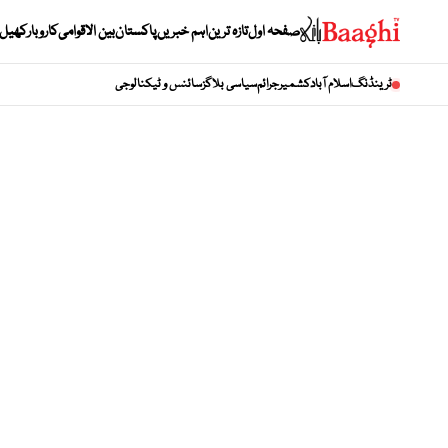
صفحہ اول
تازہ ترین
اہم خبریں
پاکستان
بین الاقوامی
کاروبار
کھیل
ٹرینڈنگ
اسلام آباد
کشمیر
جرائم
سیاسی بلاگز
سائنس و ٹیکنالوجی