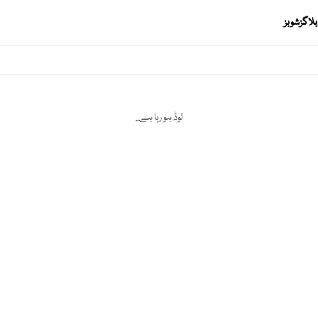
بلاگز
شوبز
لوڈ ہو رہا ہے...