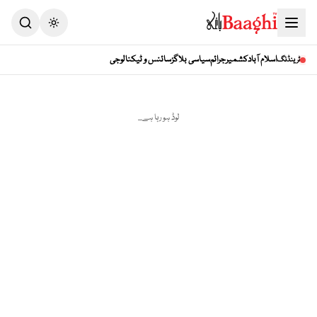
Toggle theme
اسلام آباد
کشمیر
جرائم
سیاسی بلاگز
سائنس و ٹیکنالوجی
ٹرینڈنگ
لوڈ ہو رہا ہے...