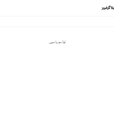
بلاگز
شوبز
لوڈ ہو رہا ہے...