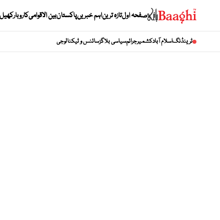
صفحہ اول
تازہ ترین
اہم خبریں
پاکستان
بین الاقوامی
کاروبار
کھیل
ٹرینڈنگ
اسلام آباد
کشمیر
جرائم
سیاسی بلاگز
سائنس و ٹیکنالوجی