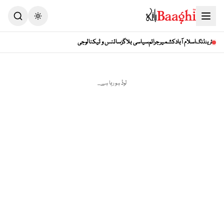
Toggle theme
اسلام آباد
کشمیر
جرائم
سیاسی بلاگز
سائنس و ٹیکنالوجی
ٹرینڈنگ
لوڈ ہو رہا ہے...