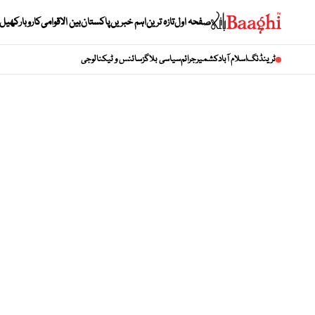
صفحہ اول
تازہ ترین
اہم خبریں
پاکستان
بین الاقوامی
کاروبار
کھیل
ٹرینڈنگ
اسلام آباد
کشمیر
جرائم
سیاسی بلاگز
سائنس و ٹیکنالوجی