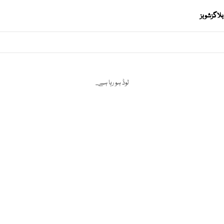
بلاگز
شوبز
لوڈ ہو رہا ہے...