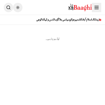
Toggle theme
اسلام آباد
کشمیر
جرائم
سیاسی بلاگز
سائنس و ٹیکنالوجی
ٹرینڈنگ
لوڈ ہو رہا ہے...