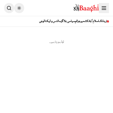
Toggle theme
اسلام آباد
کشمیر
جرائم
سیاسی بلاگز
سائنس و ٹیکنالوجی
ٹرینڈنگ
لوڈ ہو رہا ہے...