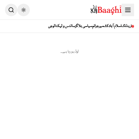
Toggle theme
اسلام آباد
کشمیر
جرائم
سیاسی بلاگز
سائنس و ٹیکنالوجی
ٹرینڈنگ
لوڈ ہو رہا ہے...