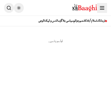
Toggle theme
اسلام آباد
کشمیر
جرائم
سیاسی بلاگز
سائنس و ٹیکنالوجی
ٹرینڈنگ
لوڈ ہو رہا ہے...