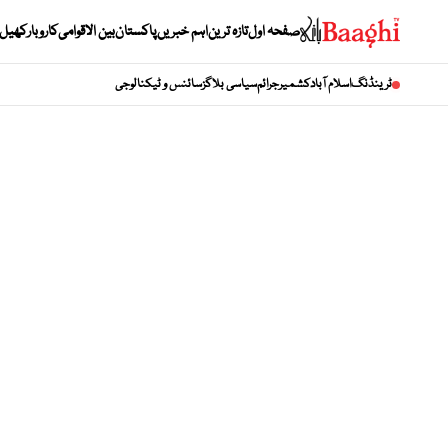
صفحہ اول
تازہ ترین
اہم خبریں
پاکستان
بین الاقوامی
کاروبار
کھیل
ٹرینڈنگ
اسلام آباد
کشمیر
جرائم
سیاسی بلاگز
سائنس و ٹیکنالوجی