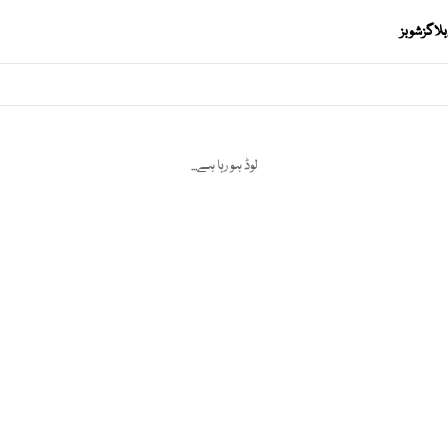
بلاگز
شوبز
لوڈ ہو رہا ہے...