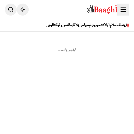
Toggle theme
اسلام آباد
کشمیر
جرائم
سیاسی بلاگز
سائنس و ٹیکنالوجی
ٹرینڈنگ
لوڈ ہو رہا ہے...