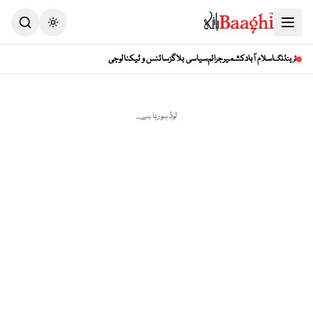
Toggle theme
اسلام آباد
کشمیر
جرائم
سیاسی بلاگز
سائنس و ٹیکنالوجی
ٹرینڈنگ
لوڈ ہو رہا ہے...