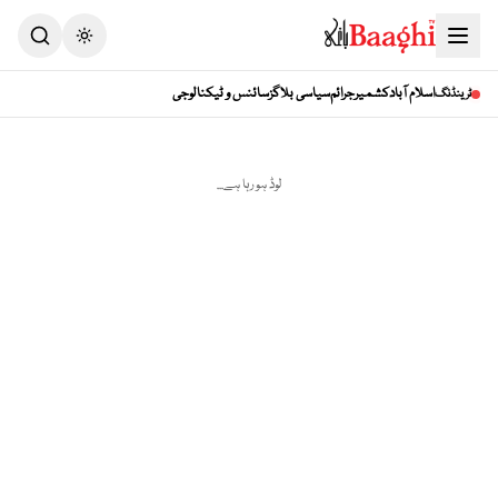
اسلام آباد
کشمیر
جرائم
سیاسی بلاگز
سائنس و ٹیکنالوجی
ٹرینڈنگ
لوڈ ہو رہا ہے...