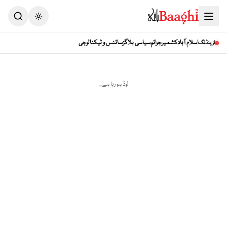
Toggle theme
اسلام آباد
کشمیر
جرائم
سیاسی بلاگز
سائنس و ٹیکنالوجی
ٹرینڈنگ
لوڈ ہو رہا ہے...