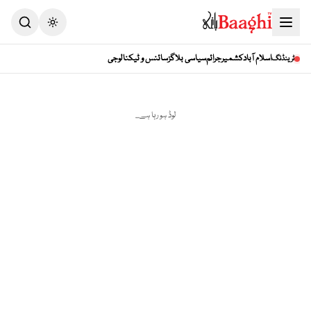
Toggle theme
اسلام آباد
کشمیر
جرائم
سیاسی بلاگز
سائنس و ٹیکنالوجی
ٹرینڈنگ
لوڈ ہو رہا ہے...