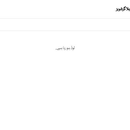
بلاگز
شوبز
لوڈ ہو رہا ہے...