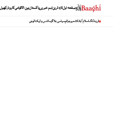
صفحہ اول
تازہ ترین
اہم خبریں
پاکستان
بین الاقوامی
کاروبار
کھیل
ٹرینڈنگ
اسلام آباد
کشمیر
جرائم
سیاسی بلاگز
سائنس و ٹیکنالوجی