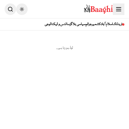
Toggle theme
اسلام آباد
کشمیر
جرائم
سیاسی بلاگز
سائنس و ٹیکنالوجی
ٹرینڈنگ
لوڈ ہو رہا ہے...