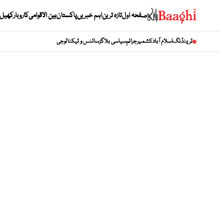
صفحہ اول
تازہ ترین
اہم خبریں
پاکستان
بین الاقوامی
کاروبار
کھیل
ٹرینڈنگ
اسلام آباد
کشمیر
جرائم
سیاسی بلاگز
سائنس و ٹیکنالوجی