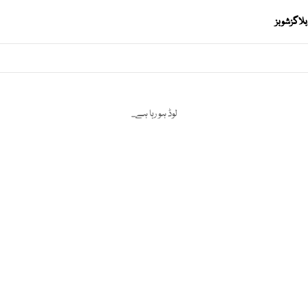
بلاگز
شوبز
لوڈ ہو رہا ہے...