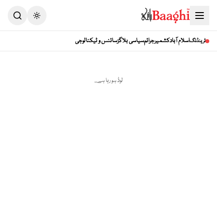
Toggle theme
اسلام آباد
کشمیر
جرائم
سیاسی بلاگز
سائنس و ٹیکنالوجی
ٹرینڈنگ
لوڈ ہو رہا ہے...