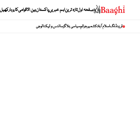
صفحہ اول
تازہ ترین
اہم خبریں
پاکستان
بین الاقوامی
کاروبار
کھیل
ٹرینڈنگ
اسلام آباد
کشمیر
جرائم
سیاسی بلاگز
سائنس و ٹیکنالوجی