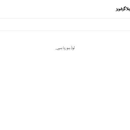
بلاگز
شوبز
لوڈ ہو رہا ہے...