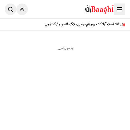
Toggle theme
اسلام آباد
کشمیر
جرائم
سیاسی بلاگز
سائنس و ٹیکنالوجی
ٹرینڈنگ
لوڈ ہو رہا ہے...