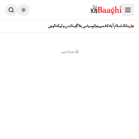
Toggle theme
اسلام آباد
کشمیر
جرائم
سیاسی بلاگز
سائنس و ٹیکنالوجی
ٹرینڈنگ
لوڈ ہو رہا ہے...