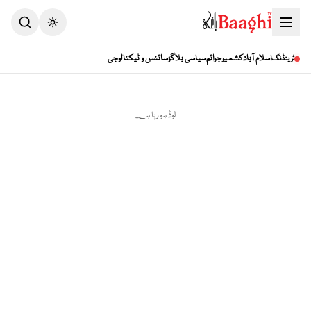
Toggle theme
اسلام آباد
کشمیر
جرائم
سیاسی بلاگز
سائنس و ٹیکنالوجی
ٹرینڈنگ
لوڈ ہو رہا ہے...