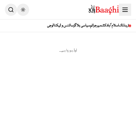
Toggle theme
اسلام آباد
کشمیر
جرائم
سیاسی بلاگز
سائنس و ٹیکنالوجی
ٹرینڈنگ
لوڈ ہو رہا ہے...