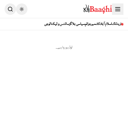
Toggle theme
اسلام آباد
کشمیر
جرائم
سیاسی بلاگز
سائنس و ٹیکنالوجی
ٹرینڈنگ
لوڈ ہو رہا ہے...