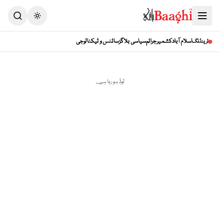
Toggle theme
اسلام آباد
کشمیر
جرائم
سیاسی بلاگز
سائنس و ٹیکنالوجی
ٹرینڈنگ
لوڈ ہو رہا ہے...