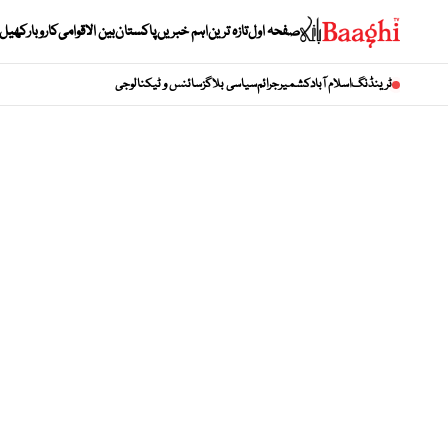
صفحہ اول
تازہ ترین
اہم خبریں
پاکستان
بین الاقوامی
کاروبار
کھیل
ٹرینڈنگ
اسلام آباد
کشمیر
جرائم
سیاسی بلاگز
سائنس و ٹیکنالوجی