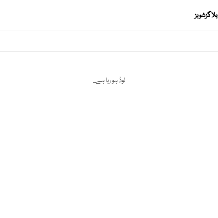
بلاگز
شوبز
لوڈ ہو رہا ہے...