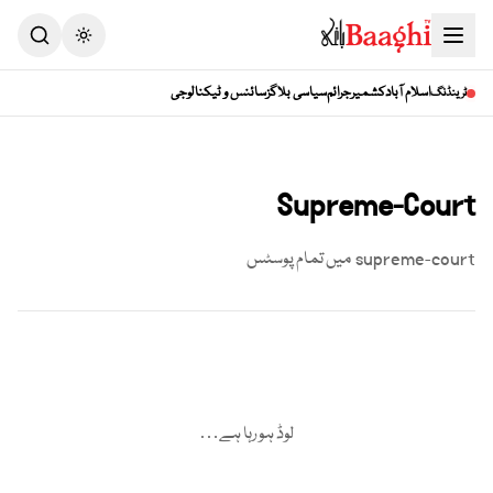
Toggle theme
اسلام آباد
کشمیر
جرائم
سیاسی بلاگز
سائنس و ٹیکنالوجی
ٹرینڈنگ
Supreme-Court
supreme-court
میں تمام پوسٹس
لوڈ ہو رہا ہے…