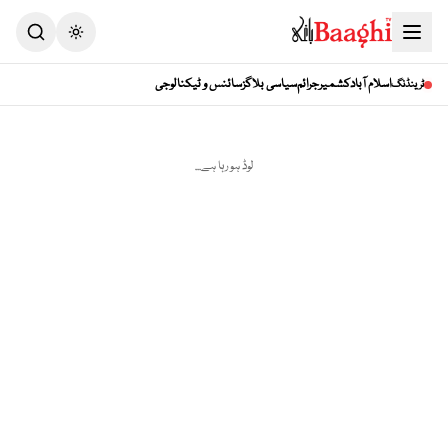
Toggle theme
اسلام آباد
کشمیر
جرائم
سیاسی بلاگز
سائنس و ٹیکنالوجی
ٹرینڈنگ
لوڈ ہو رہا ہے...