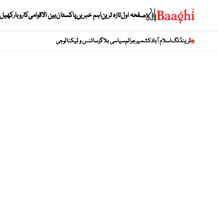
صفحہ اول
تازہ ترین
اہم خبریں
پاکستان
بین الاقوامی
کاروبار
کھیل
ٹرینڈنگ
اسلام آباد
کشمیر
جرائم
سیاسی بلاگز
سائنس و ٹیکنالوجی