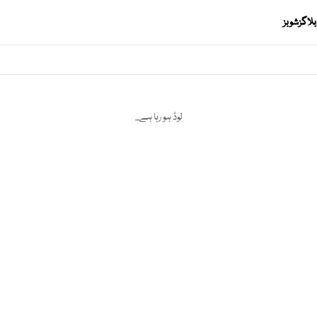
بلاگز
شوبز
لوڈ ہو رہا ہے...