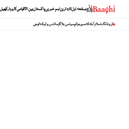
صفحہ اول
تازہ ترین
اہم خبریں
پاکستان
بین الاقوامی
کاروبار
کھیل
ٹرینڈنگ
اسلام آباد
کشمیر
جرائم
سیاسی بلاگز
سائنس و ٹیکنالوجی