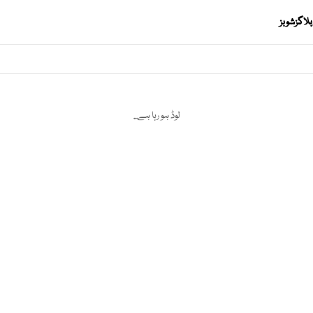
بلاگز
شوبز
لوڈ ہو رہا ہے...