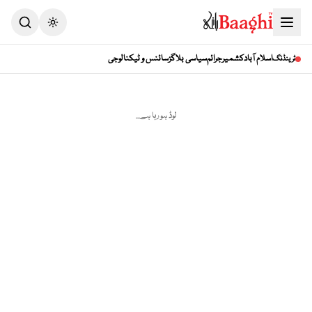
Toggle theme
اسلام آباد
کشمیر
جرائم
سیاسی بلاگز
سائنس و ٹیکنالوجی
ٹرینڈنگ
لوڈ ہو رہا ہے...