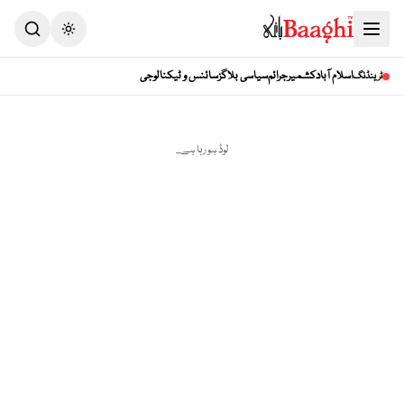
اسلام آباد
کشمیر
جرائم
سیاسی بلاگز
سائنس و ٹیکنالوجی
ٹرینڈنگ
لوڈ ہو رہا ہے...