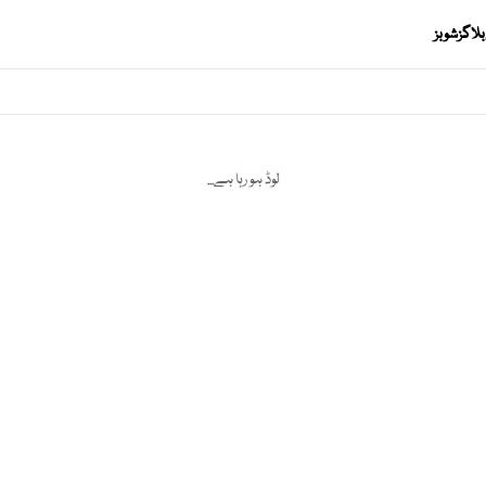
بلاگز
شوبز
لوڈ ہو رہا ہے...