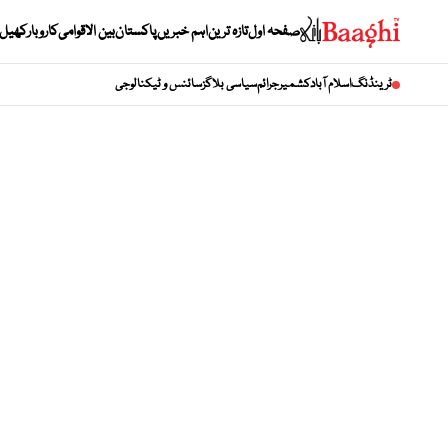
صفحہ اول
تازہ ترین
اہم خبریں
پاکستان
بین الاقوامی
کاروبار
کھیل
ٹرینڈنگ
اسلام آباد
کشمیر
جرائم
سیاسی بلاگز
سائنس و ٹیکنالوجی