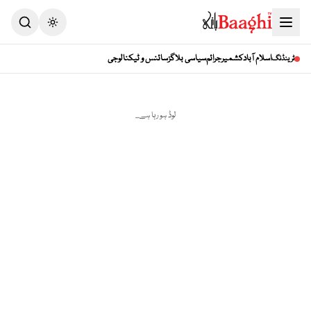
Toggle theme
اسلام آباد
کشمیر
جرائم
سیاسی بلاگز
سائنس و ٹیکنالوجی
ٹرینڈنگ
لوڈ ہو رہا ہے...