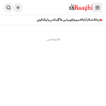
Toggle theme
اسلام آباد
کشمیر
جرائم
سیاسی بلاگز
سائنس و ٹیکنالوجی
ٹرینڈنگ
لوڈ ہو رہا ہے...