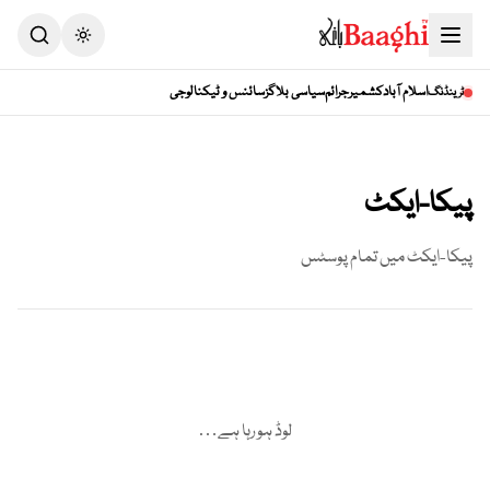
Toggle theme
اسلام آباد
کشمیر
جرائم
سیاسی بلاگز
سائنس و ٹیکنالوجی
ٹرینڈنگ
پیکا-ایکٹ
پیکا-ایکٹ
میں تمام پوسٹس
لوڈ ہو رہا ہے…