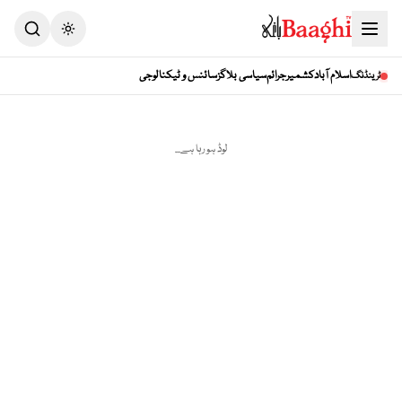
اسلام آباد
کشمیر
جرائم
سیاسی بلاگز
سائنس و ٹیکنالوجی
ٹرینڈنگ
لوڈ ہو رہا ہے...