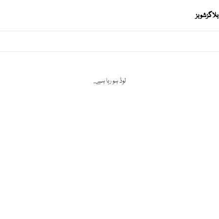
بلاگز
شوبز
لوڈ ہو رہا ہے...