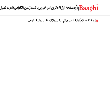
صفحہ اول
تازہ ترین
اہم خبریں
پاکستان
بین الاقوامی
کاروبار
کھیل
ٹرینڈنگ
اسلام آباد
کشمیر
جرائم
سیاسی بلاگز
سائنس و ٹیکنالوجی