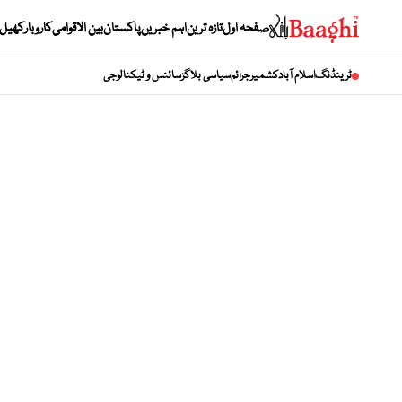
صفحہ اول
تازہ ترین
اہم خبریں
پاکستان
بین الاقوامی
کاروبار
کھیل
ٹرینڈنگ
اسلام آباد
کشمیر
جرائم
سیاسی بلاگز
سائنس و ٹیکنالوجی