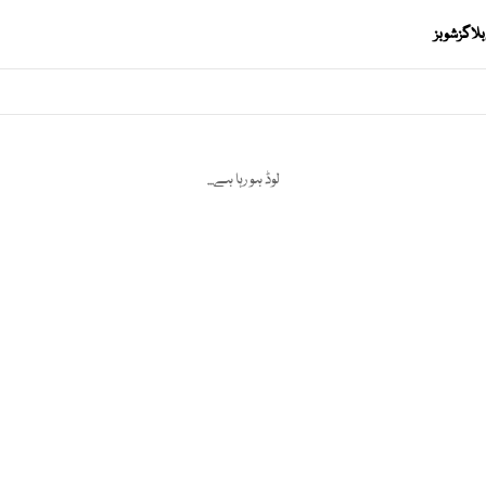
بلاگز
شوبز
لوڈ ہو رہا ہے...